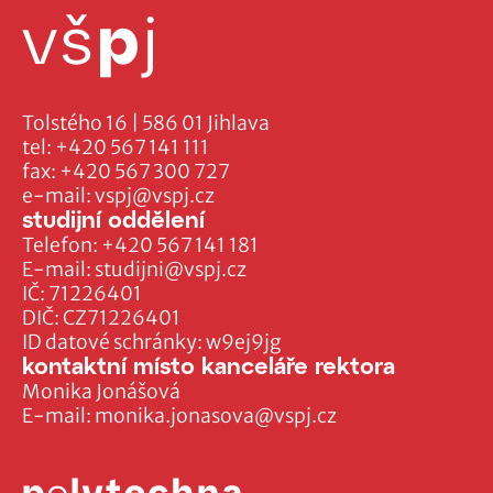
Tolstého 16 | 586 01 Jihlava
tel:
+420 567 141 111
fax:
+420 567 300 727
e-mail:
vspj@vspj.cz
studijní oddělení
Telefon:
+420 567 141 181
E-mail:
studijni@vspj.cz
IČ: 71226401
DIČ: CZ71226401
ID datové schránky: w9ej9jg
kontaktní místo kanceláře rektora
Monika Jonášová
E-mail:
monika.jonasova@vspj.cz