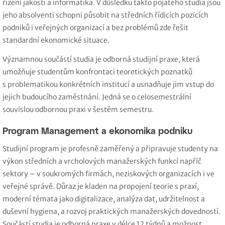
řízení jakosti a informatika. V důsledku takto pojatého studia jsou
jeho absolventi schopni působit na středních řídicích pozicích
podniků i veřejných organizací a bez problémů zde řešit
standardní ekonomické situace.
Významnou součástí studia je odborná studijní praxe, která
umožňuje studentům konfrontaci teoretických poznatků
s problematikou konkrétních institucí a usnadňuje jim vstup do
jejich budoucího zaměstnání. Jedná se o celosemestrální
souvislou odbornou praxi v šestém semestru.
Program Management a ekonomika podniku
Studijní program je profesně zaměřený a připravuje studenty na
výkon středních a vrcholových manažerských funkcí napříč
sektory – v soukromých firmách, neziskových organizacích i ve
veřejné správě. Důraz je kladen na propojení teorie s praxí,
moderní témata jako digitalizace, analýza dat, udržitelnost a
duševní hygiena, a rozvoj praktických manažerských dovedností.
Součástí studia je odborná praxe v délce 12 týdnů a možnost