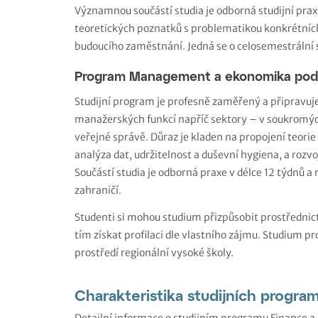
Významnou součástí studia je odborná studijní pra
teoretických poznatků s problematikou konkrétních 
budoucího zaměstnání. Jedná se o celosemestrální 
Program Management a ekonomika po
Studijní program je profesně zaměřený a připravuj
manažerských funkcí napříč sektory – v soukromých
veřejné správě. Důraz je kladen na propojení teorie 
analýza dat, udržitelnost a duševní hygiena, a roz
Součástí studia je odborná praxe v délce 12 týdnů a
zahraničí.
Studenti si mohou studium přizpůsobit prostředni
tím získat profilaci dle vlastního zájmu. Studium p
prostředí regionální vysoké školy.
Charakteristika studijních progra