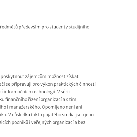
ředmětů především pro studenty studijního
e poskytnout zájemcům možnost získat
či se připravují pro výkon praktických činností
í informačních technologií. V sérii
 finančního řízení organizací a s tím
ního i manažerského. Opomíjeno není ani
ika. V důsledku takto pojatého studia jsou jeho
zicích podniků i veřejných organizací a bez