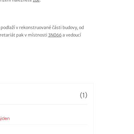
řízení naleznete
zde
.
podlaží v rekonstruované části budovy, od
kretariát pak v místnosti
3N066
a vedoucí
(1)
Týden