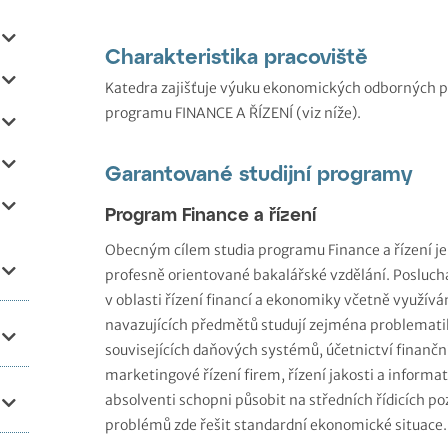
Charakteristika pracoviště
Katedra zajišťuje výuku ekonomických odborných p
programu FINANCE A ŘÍZENÍ (viz níže).
Garantované studijní programy
Program Finance a řízení
Obecným cílem studia programu Finance a řízení j
profesně orientované bakalářské vzdělání. Poslucha
v oblasti řízení financí a ekonomiky včetně využíván
navazujících předmětů studují zejména problematiku
souvisejících daňových systémů, účetnictví finanč
marketingové řízení firem, řízení jakosti a informat
absolventi schopni působit na středních řídicích po
problémů zde řešit standardní ekonomické situace.