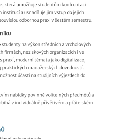
xe, která umožňuje studentům konfrontaci
institucí a usnadňuje jim vstup do jejich
souvislou odbornou praxi v šestém semestru.
dniku
e studenty na výkon středních a vrcholových
 firmách, neziskových organizacích i ve
s praxí, moderní témata jako digitalizace,
voj praktických manažerských dovedností.
 možnost účasti na studijních výjezdech do
ctvím nabídky povinně volitelných předmětů a
robíhá v individuálně přívětivém a přátelském
mů