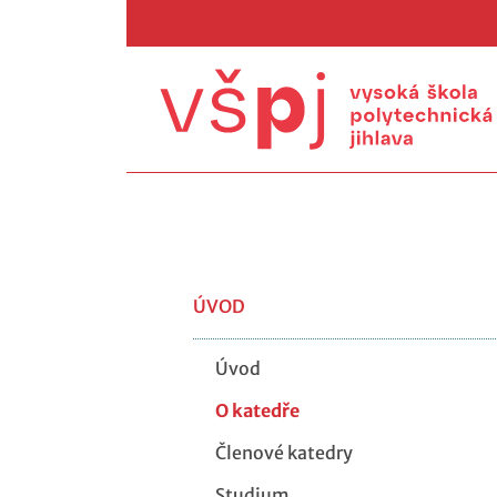
ÚVOD
Úvod
O katedře
Členové katedry
Studium