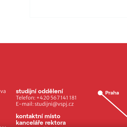
studijní oddělení
ava
Telefon:
+420 567 141 181
E-mail:
studijni@vspj.cz
kontaktní místo
kanceláře rektora