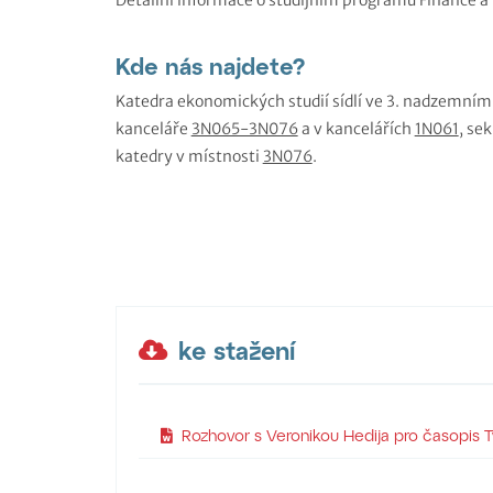
Detailní informace o studijním programu Finance a 
Kde nás najdete?
Katedra ekonomických studií sídlí ve 3. nadzemním 
kanceláře
3N065-3N076
a v kancelářích
1N061
, se
katedry v místnosti
3N076
.
ke stažení
Rozhovor s Veronikou Hedija pro časopis 