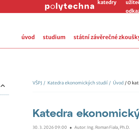
katedry
užite
odka
úvod
studium
státní závěrečné zkoušk
VŠPJ
/
Katedra ekonomických studií
/
Úvod
/ O ka
Katedra ekonomický
30. 3. 2026 09:00
●
Autor: Ing. Roman Fiala, Ph.D.