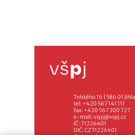
Tolstého 16 | 586 01 Jihl
tel:
+420 567 141 111
fax:
+420 567 300 727
e-mail:
vspj@vspj.cz
IČ: 71226401
DIČ: CZ71226401